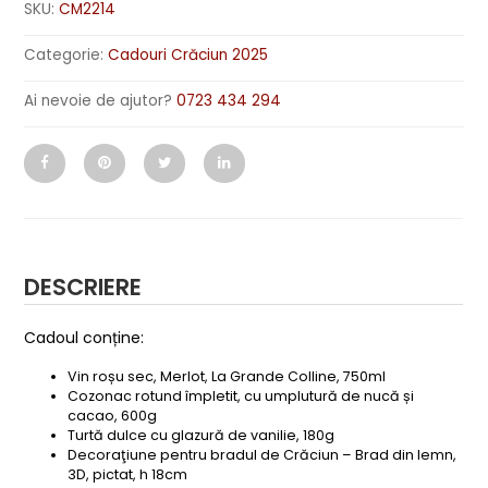
SKU:
CM2214
Categorie:
Cadouri Crăciun 2025
Ai nevoie de ajutor?
0723 434 294
DESCRIERE
Cadoul conține:
Vin roșu sec, Merlot, La Grande Colline, 750ml
Cozonac rotund împletit, cu umplutură de nucă și
cacao, 600g
Turtă dulce cu glazură de vanilie, 180g
Decoraţiune pentru bradul de Crăciun – Brad din lemn,
3D, pictat, h 18cm