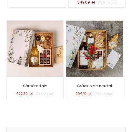
349,69
lei
Sărbători șic
Crăciun de neuitat
422,29
lei
254,10
lei