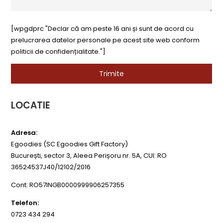
[wpgdprc "Declar că am peste 16 ani și sunt de acord cu
prelucrarea datelor personale pe acest site web conform
politicii de confidențialitate."]
LOCATIE
Adresa:
Egoodies (SC Egoodies Gift Factory)
București, sector 3, Aleea Perișoru nr. 5A, CUI: RO
36524537J40/12102/2016
Cont: RO57INGB0000999906257355
Telefon:
0723 434 294