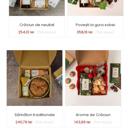
Crăciun de neuitat
Povești la gura sobei
254,10
lei
358,16
lei
Sărbători traditionale
Arome de Crăciun
240,79
lei
143,99
lei