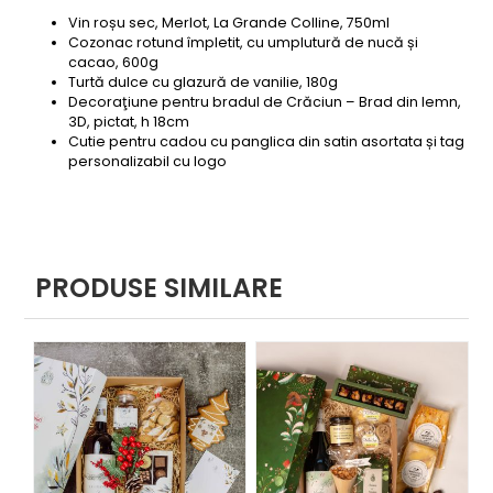
Vin roșu sec, Merlot, La Grande Colline, 750ml
Cozonac rotund împletit, cu umplutură de nucă și
cacao, 600g
Turtă dulce cu glazură de vanilie, 180g
Decoraţiune pentru bradul de Crăciun – Brad din lemn,
3D, pictat, h 18cm
Cutie pentru cadou cu panglica din satin asortata și tag
personalizabil cu logo
PRODUSE SIMILARE