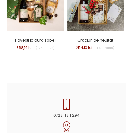
Povești la gura sobei
Crăciun de neuitat
358,16
lei
254,10
lei
0723 434 294