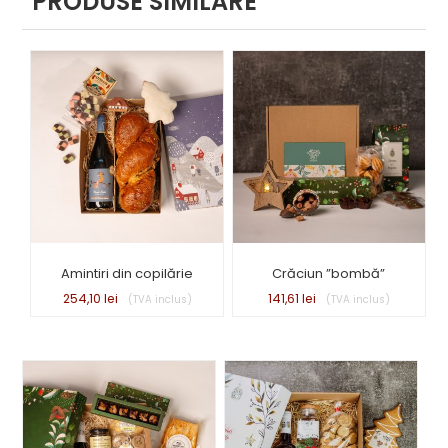
PRODUSE SIMILARE
Amintiri din copilărie
Crăciun ”bombă”
254,10
lei
141,61
lei