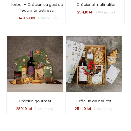
Ierbar – Crăciun cu gust de
Crăciunul matinalilor
leac mănăstiresc
254,10
lei
349,69
lei
Crăciun gourmet
Crăciun de neuitat
289,19
lei
254,10
lei